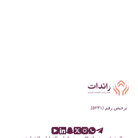
ترخيص رقم (٥٢٣١).